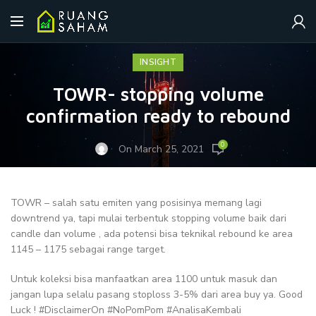
INSIGHT
TOWR- stopping volume
confirmation ready to rebound
0
On March 25, 2021
TOWR – salah satu emiten yang posisinya memang lagi
downtrend ya, tapi mulai terbentuk stopping volume baik dari
candle dan volume , ada potensi bisa teknikal rebound ke area
1145 – 1175 sebagai range target.
Untuk koleksi bisa manfaatkan area 1100 untuk masuk dan
jangan lupa selalu pasang stoploss 3-5% dari area buy ya. Good
Luck !
#DisclaimerOn
#NoPomPom
#AnalisaKembali